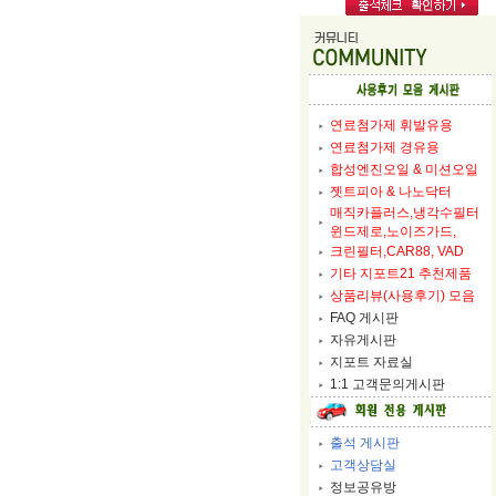
연료첨가제 휘발유용
연료첨가제 경유용
합성엔진오일 & 미션오일
젯트피아 & 나노닥터
매직카플러스,냉각수필터
윈드제로,노이즈가드,
크린필터,CAR88, VAD
기타 지포트21 추천제품
상품리뷰(사용후기) 모음
FAQ 게시판
자유게시판
지포트 자료실
1:1 고객문의게시판
출석 게시판
고객상담실
정보공유방