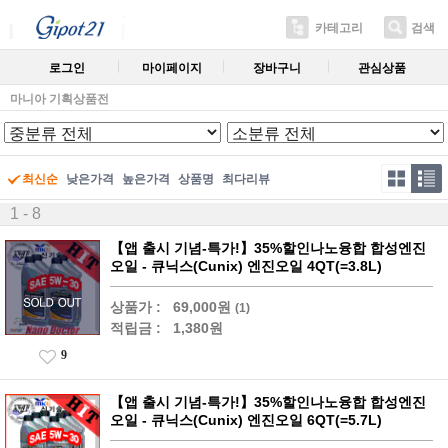
카테고리
검색
로그인
마이페이지
장바구니
관심상품
마니아 기획상품전
최신순
낮은가격
높은가격
상품명
최다리뷰
1 - 8
【앱 출시 기념-특가!】35%할인나노융합 합성엔진
오일 - 큐닉스(Cunix) 엔진오일 4QT(=3.8L)
상품가 :
69,000원
(1)
적립금 :
1,380원
9
【앱 출시 기념-특가!】35%할인나노융합 합성엔진
오일 - 큐닉스(Cunix) 엔진오일 6QT(=5.7L)