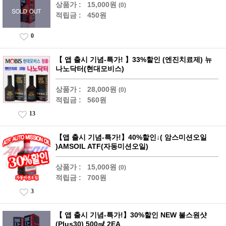
상품가 :
15,000원
(0)
적립금 :
450원
0
【 앱 출시 기념-특가! 】33%할인 (엔진치료제) 뉴
나노닥터(현대모비스)
상품가 :
28,000원
(0)
적립금 :
560원
13
【앱 출시 기념-특가!】40%할인↓( 암스미션오일
)AMSOIL ATF(자동미션오일)
상품가 :
15,000원
(0)
적립금 :
700원
3
【 앱 출시 기념-특가!】30%할인 NEW 불스원샷
(Plus30) 500㎖ 2EA