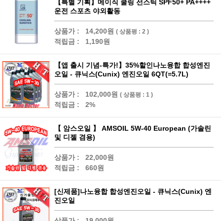
【특별 기획】메이직 쿨링 선스틱 SPF50+ PA++++
운전 스포츠 야외활동
상품가 :
14,200원
( 상품평 : 2 )
적립금 :
1,190원
【앱 출시 기념-특가!】35%할인나노융합 합성엔진
오일 - 큐닉스(Cunix) 엔진오일 6QT(=5.7L)
상품가 :
102,000원
( 상품평 : 1 )
적립금 :
2%
【 암스오일 】 AMSOIL 5W-40 European (가솔린
및 디젤 겸용)
상품가 :
22,000원
적립금 :
660원
[신제품]나노융합 합성엔진오일 - 큐닉스(Cunix) 엔
진오일
상품가 :
19,000원