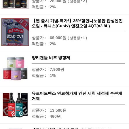
상품가 :
28,000원
( 상품평 : 2 )
적립금 :
2%
【앱 출시 기념-특가!】35%할인나노융합 합성엔진
오일 - 큐닉스(Cunix) 엔진오일 4QT(=3.8L)
상품가 :
69,000원
( 상품평 : 1 )
적립금 :
2%
양키캔들 비즈 방향제
상품가 :
7,900원
적립금 :
1%
유로어드밴스 연료첨가제 엔진 세척 세정제 수분제
거제
상품가 :
13,500원
적립금 :
460원