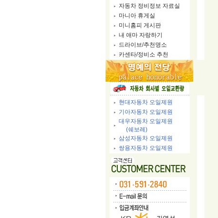
자동차 정비정보 자료실
마니아 휴게실
미니홈피 게시판
내 애마 자랑하기
드라이브/추천명소
카센타/정비소 추천
현대자동차 오일제원
기아자동차 오일제원
대우자동차 오일제원
(쉐보레)
삼성자동차 오일제원
쌍용자동차 오일제원