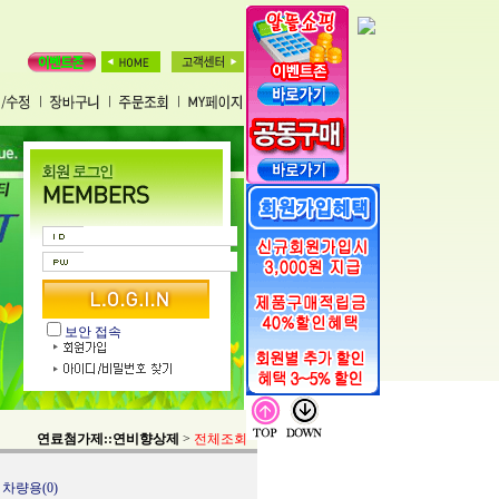
보안 접속
연료첨가제::연비향상제
>
전체조회
 차량용(0)