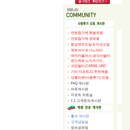
연료첨가제 휘발유용
연료첨가제 경유용
합성엔진오일 & 미션오일
젯트피아 & 나노닥터
매직카플러스,냉각수필터
윈드제로,노이즈가드,
크린필터,CAR88, VAD
기타 지포트21 추천제품
상품리뷰(사용후기) 모음
FAQ 게시판
자유게시판
지포트 자료실
1:1 고객문의게시판
출석 게시판
고객상담실
정보공유방