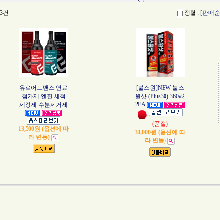
 3건
정렬 :
[판매순
유로어드밴스 연료
[불스원]NEW 불스
첨가제 엔진 세척
원샷 (Plus30) 360㎖
2EA
세정제 수분제거제
(품절)
13,500원 (옵션에 따
30,000원 (옵션에 따
라 변동)
라 변동)