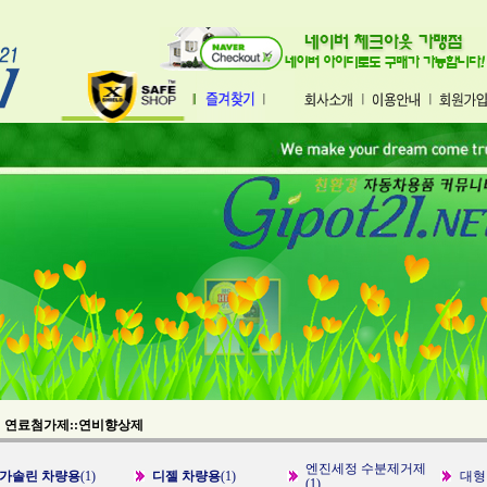
연료첨가제::연비향상제
엔진세정 수분제거제
가솔린 차량용
(1)
디젤 차량용
(1)
대형
(1)