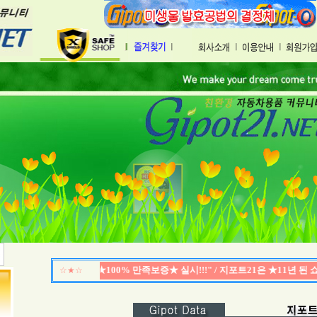
★☆★
"모든제품 ★100% 만족보증★ 실시!!!" / 지포트21은 ★11년 된 쇼
☆★☆