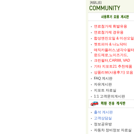
연료첨가제 휘발유용
연료첨가제 경유용
합성엔진오일 & 미션오일
젯트피아 & 나노닥터
매직카플러스,냉각수필
윈드제로,노이즈가드,
크린필터,CAR88, VAD
기타 지포트21 추천제품
상품리뷰(사용후기) 모음
FAQ 게시판
자유게시판
지포트 자료실
1:1 고객문의게시판
출석 게시판
고객상담실
정보공유방
자동차 정비정보 자료실