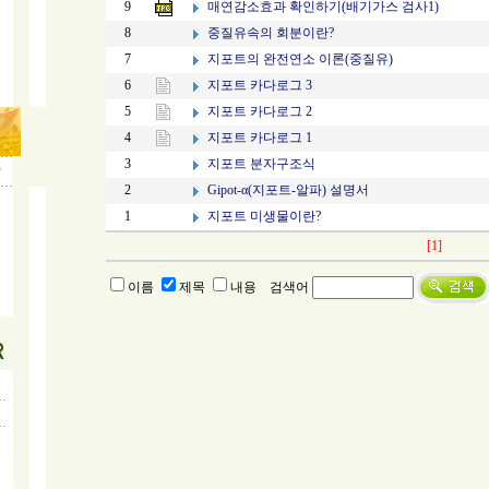
매연감소효과 확인하기(배기가스 검사1)
9
중질유속의 회분이란?
8
지포트의 완전연소 이론(중질유)
7
지포트 카다로그 3
6
지포트 카다로그 2
5
지포트 카다로그 1
4
지포트 분자구조식
3
Gipot-α(지포트-알파) 설명서
2
지포트 미생물이란?
1
[1]
이름
제목
내용
검색어