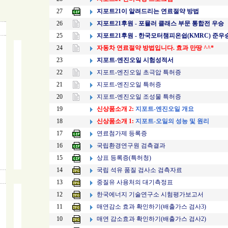
지포트21이 알려드리는 연료절약 방법
27
지포트21후원 - 포뮬러 클래스 부문 통합전 우승
26
지포트21후원 - 한국모터챔피온쉽(KMRC) 준우
25
자동차 연료절약 방법입니다. 효과 만땅 ^^*
24
지포트-엔진오일 시험성적서
23
지포트-엔진오일 초극압 특허증
22
지포트-엔진오일 특허증
21
터
지포트-엔진오일 조성물 특허증
20
신상품소개 2:
지포트-엔진오일 개요
19
신상품소개 1:
지포트-오일의 성능 및 원리
18
연료첨가제 등록증
17
국립환경연구원 검측결과
16
상표 등록증(특허청)
15
국립 석유 품질 검사소 검측자료
14
중질유 사용처의 대기측정표
13
한국에너지 기술연구소 시험평가보고서
12
매연감소 효과 확인하기(배출가스 검사3)
11
매연 감소효과 확인하기(배출가스 검사2)
10