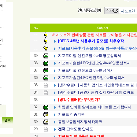
지포트21
:::
※ 지포트21 판매상품 관련 자료를 모아놓은 게시판
[OPEN 4주년 사용후기 공모전] 최우수작
:::
지포트[사용후기 공모전] 5월 최우수작품상 수상
:::
지포트디젤-엔진오일-0w40 영문성적서
39
지포트가솔린/LPG엔진오일-0w40영문성적서
38
지포트디젤-엔진오일-0w40 성적서
37
지포트가솔린/LPG 엔진오일 0w40 성적서
36
[냉각수필터] 자동차 검사소 매연출력테스트 결
35
[냉각수필터] 공인기관의 실제차량 심험 결과표
34
[냉각수필터]란 무엇인가?
33
차량별 연비를 알아보는 사이트를 소개합니다.
32
지포트 검증기관
31
품질보증업체지정서 Q마크
30
전국 고속도로 안내도
29
지포트21 연비측정 프로그램
28