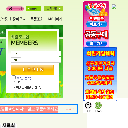
보안 접속
핑몰★입니다!!! 믿고 주문하주세요!!! / ★고객만족도★ - 99.99% ,『 "99.99 퍼센트!!
☆★☆